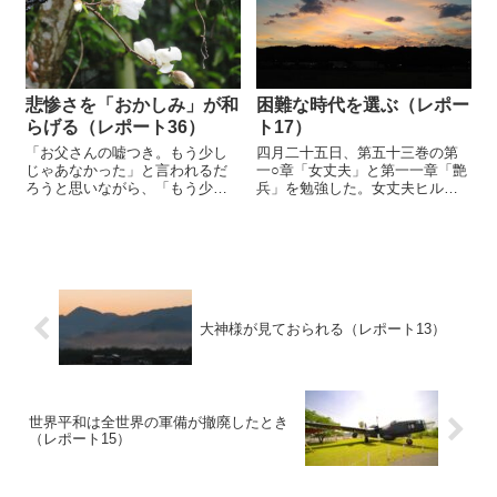
という、従前認められていなか
いると、ランチ将軍に仕えてい
った集団的自衛権の行使を一部
たケースが...
容認した。
悲惨さを「おかしみ」が和
困難な時代を選ぶ（レポー
らげる（レポート36）
ト17）
「お父さんの嘘つき。もう少し
四月二十五日、第五十三巻の第
じゃあなかった」と言われるだ
一○章「女丈夫」と第一一章「艶
ろうと思いながら、「もう少
兵」を勉強した。女丈夫ヒルナ
し、もう少し」と山道を登らせ
姫らが、艶めいた美貌を武器
た。盆の暑い中をである。高熊
に、久米彦らバラモン将軍を籠
山に一度お参りをさせておきた
絡する。「媚びを呈し」「恍
かった。 保津川沿いのトロッ
惚」とさせ、二人の将軍をメロ
コ列車に乗せ、確かこの時だっ
メロにさせている。 ウクライ
たと思うが、下山...
ナ侵略を止めない...
大神様が見ておられる（レポート13）
世界平和は全世界の軍備が撤廃したとき
（レポート15）