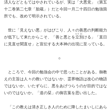
済人などともてはやされているが、実は「大悪党」（第五
十二巻第二七章「胎蔵」）だと今回一月二十四日の勉強箇
所でも、改めて明示されている。
世に「見えない悪」がはびこり、人々の善悪の判断能力
たて
わ
が低下して来たからこそ、「善と悪とを
立
別
ける」「直日
に見直せ聞直せ」と宣伝する大本神の出現に至っている。
○
ところで、今回の勉強会の中で思ったことがある。御教
えの主旨は人々の救いではないか、霊界物語は改心の物語
ではないか、いたずらに、悪をあげつらうのが目的ではな
いのではないか。「道の栞」の御言葉を思い出した。
「この教えは清き正しき人のために降したまいしにあら