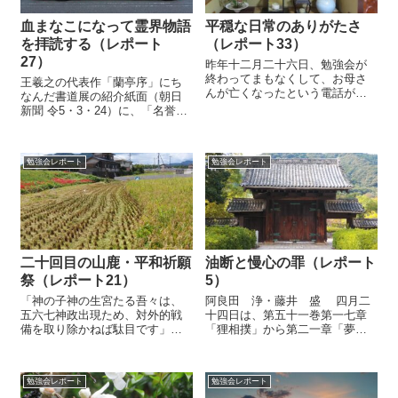
血まなこになって霊界物語
平穏な日常のありがたさ
を拝読する（レポート
（レポート33）
27）
昨年十二月二十六日、勉強会が
終わってまもなくして、お母さ
王羲之の代表作「蘭亭序」にち
んが亡くなったという電話が入
なんだ書道展の紹介紙面（朝日
った。亡くなられたのは多賀谷
新聞 令5・3・24）に、「名誉顧
紫(ゆかり)さん（九三歳）で、か
問 杭迫柏樹」氏の名前があっ
つて私のインタビューにより
た。氏は著名な書家であるとと
「台湾時代の思い出」（「愛善
もに、大本を弾圧した京都府特
世界」誌平成二十七年七月号）
勉強会レポート
勉強会レポート
高課長杭迫軍二氏の子でもあ
を語っていただ...
る。 ○ 出口聖師が、第二次弾
圧事件に...
二十回目の山鹿・平和祈願
油断と慢心の罪（レポート
祭（レポート21）
5）￼
「神の子神の生宮たる吾々は、
阿良田 浄・藤井 盛 四月二
五六七神政出現ため、対外的戦
十四日は、第五十一巻第一七章
備を取り除かねば駄目です」
「狸相撲」から第二一章「夢物
（64巻上5章「至聖団」）とのお
語」まで。今回は「油断と慢心
示しに反し、安倍元首相は閣議
の罪」がテーマである。 〇 徳
決定で憲法解釈を変更し、「軍
公と初公が、妖幻坊の妖術に欺
勉強会レポート
勉強会レポート
隊として戦争することになる」
されて豆狸たちと相撲をとって