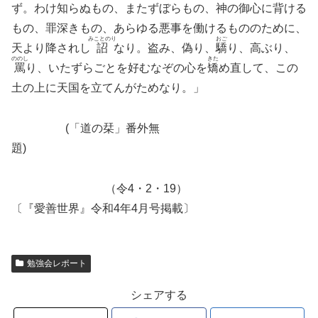
ず。わけ知らぬもの、またずぼらもの、神の御心に背ける
もの、罪深きもの、あらゆる悪事を働けるもののために、
みことのり
おご
天より降されし
詔
なり。盗み、偽り、
驕
り、高ぶり、
ののし
きた
罵
り、いたずらごとを好むなぞの心を
矯
め直して、この
土の上に天国を立てんがためなり。」
(「道の栞」番外無
題)
（令4・2・19）
〔『愛善世界』令和4年4月号掲載〕
勉強会レポート
シェアする