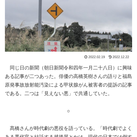
2022.02.19
2022.12.22
同じ日の新聞（朝日新聞令和四年一月二十八日）に興味
ある記事が二つあった。俳優の高橋英樹さんの語りと福島
原発事故放射能汚染による甲状腺がん被害者の提訴の記事
である。二つは「見えない悪」で共通していた。
○
髙橋さんが時代劇の悪役を語っている。「時代劇でよく
ある悪代官と結託する越後屋とかは、現代の日本では倒す