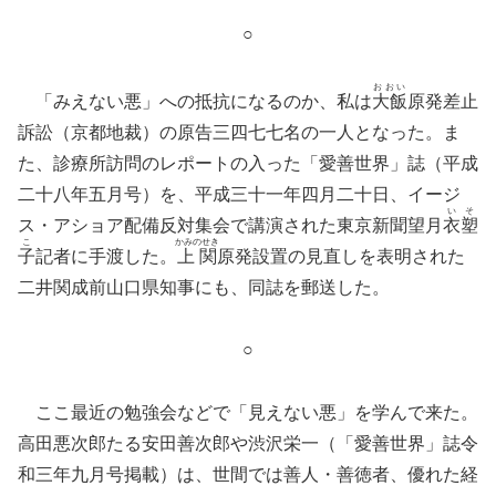
○
おおい
「みえない悪」への抵抗になるのか、私は
大飯
原発差止
訴訟（京都地裁）の原告三四七七名の一人となった。ま
た、診療所訪問のレポートの入った「愛善世界」誌（平成
二十八年五月号）を、平成三十一年四月二十日、イージ
い
そ
ス・アショア配備反対集会で講演された東京新聞望月
衣
塑
こ
かみのせき
子
記者に手渡した。
上関
原発設置の見直しを表明された
二井関成前山口県知事にも、同誌を郵送した。
○
ここ最近の勉強会などで「見えない悪」を学んで来た。
高田悪次郎たる安田善次郎や渋沢栄一（「愛善世界」誌令
和三年九月号掲載）は、世間では善人・善徳者、優れた経