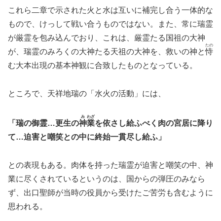
これら二章で示された火と水は互いに補完し合う一体的な
もので、けっして戦い合うものではない。また、常に瑞霊
が厳霊を包み込んでおり、これは、厳霊たる国祖の大神
たの
が、瑞霊のみろくの大神たる天祖の大神を、救いの神と
恃
む大本出現の基本神観に合致したものとなっている。
ところで、天祥地瑞の「水火の活動」には、
み
わざ
「瑞の御霊…更生の
神
業
を依さし給ふべく肉の宮居に降り
て…迫害と嘲笑との中に終始一貫尽し給ふ」
との表現もある。肉体を持った瑞霊が迫害と嘲笑の中、神
業に尽くされているというのは、国からの弾圧のみなら
ず、出口聖師が当時の役員から受けたご苦労も含むように
思われる。