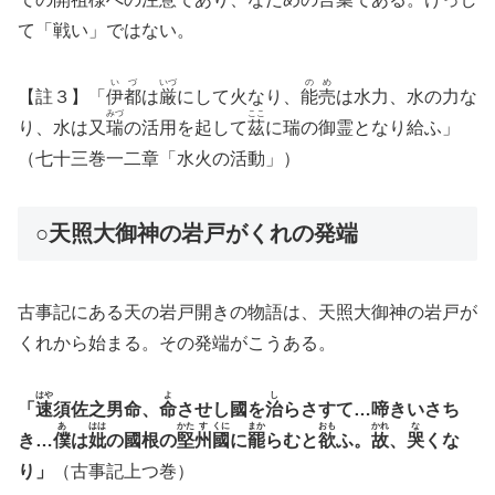
て「戦い」ではない。
い
づ
いづ
の
め
【註３】「
伊
都
は
厳
にして火なり、
能
売
は水力、水の力な
みづ
ここ
り、水は又
瑞
の活用を起して
茲
に瑞の御霊となり給ふ」
（七十三巻一二章「水火の活動」）
○天照大御神の岩戸がくれの発端
古事記にある天の岩戸開きの物語は、天照大御神の岩戸が
くれから始まる。その発端がこうある。
はや
よ
し
「
速
須佐之男命、
命
させし國を
治
らさすて…啼きいさち
あ
はは
かた
す
くに
まか
おも
かれ
な
き…
僕
は
妣
の國根の
堅
州
國
に
罷
らむと
欲
ふ。
故
、
哭
くな
り」
（古事記上つ巻）