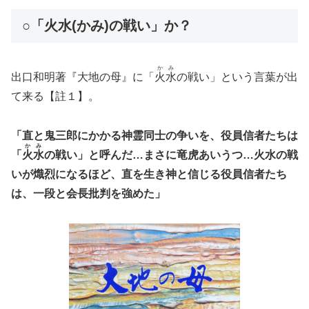
○「火水(かみ)の戦い」か？
か
み
出口和明著『大地の母』に「
火
水
の戦い」という言葉が出
て来る【註１】。
「直と鬼三郎にかかる神霊同士の争いを、役員信者たちは
か
み
「
火
水
の戦い」と呼んだ…まさに竜虎あいうつ…火水の戦
いが熾烈になるほど、直を生き神と信じる役員信者たち
は、一段と会長批判を強めた」