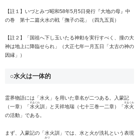
【註１】いづとみづ昭和58年5月5日発行『大地の母』中
の巻 第十二篇火水の戦「撫子の花」（四九五頁）
【註２】「国祖へ下し玉いたる神勅を実行すべく、撞の大
神は地上に降臨せられ」（大正七年一月五日「太古の神の
因縁」）
○水火は一体的
霊界物語には「水火」を用いた章名が二つある。入蒙記
すゐ
くわ
すゐ
くわ
（一章）「
水
火
訓」と天祥地瑞（七十三巻一二章）「
水
火
の活動」である。
まず、入蒙記の「水火訓」では、水と火が洗礼という表現
みづ