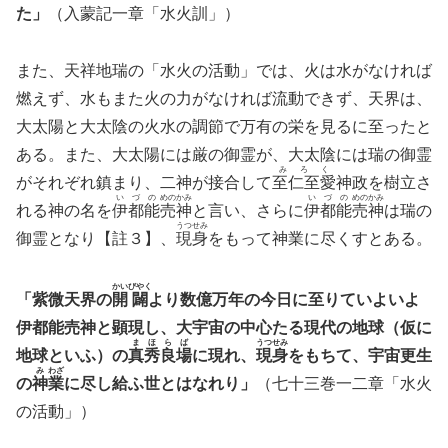
た」
（入蒙記一章「水火訓」）
また、天祥地瑞の「水火の活動」では、火は水がなければ
燃えず、水もまた火の力がなければ流動できず、天界は、
大太陽と大太陰の火水の調節で万有の栄を見るに至ったと
ある。また、大太陽には厳の御霊が、大太陰には瑞の御霊
みろく
がそれぞれ鎮まり、二神が接合して
至仁至愛
神政を樹立さ
い
づ
の
めの
かみ
い
づ
の
めの
かみ
れる神の名を
伊
都
能
売
神
と言い、さらに
伊
都
能
売
神
は瑞の
うつせみ
御霊となり【註３】、
現身
をもって神業に尽くすとある。
かい
びやく
「紫微天界の
開
闢
より数億万年の今日に至りていよいよ
伊都能売神と顕現し、大宇宙の中心たる現代の地球（仮に
ま
ほ
ら
ば
うつ
せみ
地球といふ）の
真
秀
良
場
に現れ、
現
身
をもちて、宇宙更生
み
わざ
の
神
業
に尽し給ふ世とはなれり」
（七十三巻一二章「水火
の活動」）