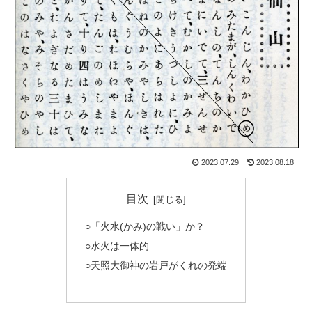
2023.07.29
2023.08.18
目次
○「火水(かみ)の戦い」か？
○水火は一体的
○天照大御神の岩戸がくれの発端