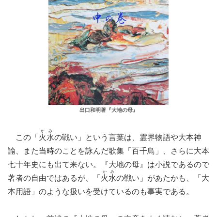
出口和明著『大地の母』
か
み
この「
火
水
の戦い」という言葉は、霊界物語や大本神
諭、また当時のことを詠んだ歌集「百千鳥」、さらに大本
七十年史にも出て来ない。『大地の母』は小説であるので
か
み
著者の自由ではあるが、「
火
水
の戦い」があたかも、「大
本用語」のような扱いを受けているのも事実である。