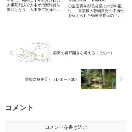
今年は、昭和二十年九月八日の
大審院判決で大本が治安維持法
〇全国青年部長会議での資料配
無罪となり、大本第二次弾圧事
付 直美様の教嗣変更の不当性
件が解決して八十年となる。
を訴えられた徳重高嶺氏の「生
戦後、万教同根・人類愛善を旗
きている大本の神話」が、『愛
印に再出発した大本であるが、
善世界』誌（令和八年四月号）
その後の歩みは不可解なところ
に再掲された。 「天津定めの御
が多い。 実は、「聖師を救世主
因縁の判らぬ、役員信徒によっ
とは言わない...
て、直美様が教嗣にふさわしい
とか、ふさ...
㊿天の岩戸開きを考える（その一）
霊場に身を置く（レポート30）
コメント
コメントを書き込む