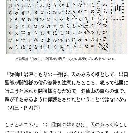
出口聖師「弥仙山」 開祖様の岩戸こもりの真実が組み込まれている。
「弥仙山岩戸こもりの一件は、天のみろく様として、出口
聖師が開祖様の信仰姿勢を注意したところ、怒って他国に
行こうとされた開祖様をなだめて、弥仙山の自らの懐で、
親が子をみるように保護をされたということではないか」
（四三・四四頁）
とまとめてみた。出口聖師の雄叫びは、天のみろく様とし
ての開祖様への注意であり、なだめの言葉である。けっし