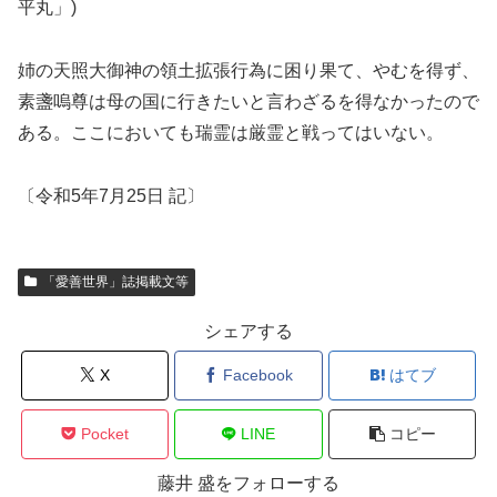
平丸」)
姉の天照大御神の領土拡張行為に困り果て、やむを得ず、
素盞嗚尊は母の国に行きたいと言わざるを得なかったので
ある。ここにおいても瑞霊は厳霊と戦ってはいない。
〔令和5年7月25日 記〕
「愛善世界」誌掲載文等
シェアする
X
Facebook
はてブ
Pocket
LINE
コピー
藤井 盛をフォローする