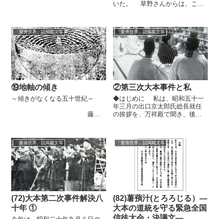
生島に、妻と渡った。渡る前に
いた。 草野さんからは、これ
は、天照大御神の五男神の一
までも慰霊祭やお取次での不思
人、天(あま)津(つ)彦(ひこ)根(ね
議な体験をお聞きし、それらは
の)命(みこと)が育ったという彦
『愛善世界』誌（平成二十八年
根城【註１】も訪れた。 竹生
「愛善世界」誌掲載文等
「愛善世界」誌掲載文等
九月号、令和二年三月号）に掲
島...
載されている。今回は、現在二
十歳のお孫さん...
⑲地軸の傾き
②第三次大本事件と私
～傾きがなくなる五十世紀～
◆はじめに 私は、昭和五十一
年三月の出口京太郎氏総長就任
藤
の挨拶を、万祥殿で聞き、後
井 盛 日本に四季の移り変わ
に、京太郎氏が昭和五十五年五
りがあるのは、地球の地軸が二
月五日に王仁三郎を襲名すると
十三・四度、太陽の公転面に対
いう話も聞いた。聖師様の「ご
「愛善世界」誌掲載文等
「愛善世界」誌掲載文等
して傾いているからである。
神格」をご理解できなかったの
つまり、太陽の周りを地球が傾
だろうか。 昭和五十七年五月
いて回ることで、夏と冬とで
の教主継承者変...
の...
(72)大本第二次事件解決八
(82)薯蕷汁(とろろじる）―
十年 ①
大本の道統を守る緊急全国
信徒大会・決議文―