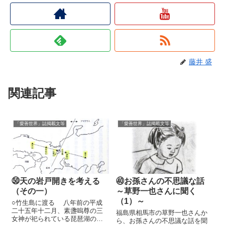
藤井 盛
関連記事
「愛善世界」誌掲載文等
「愛善世界」誌掲載文等
㊿天の岩戸開きを考える
㊵お孫さんの不思議な話
（その一）
～草野一也さんに聞く
（1）～
○竹生島に渡る 八年前の平成
二十五年十二月、素盞嗚尊の三
福島県相馬市の草野一也さんか
女神が祀られている琵琶湖の竹
ら、お孫さんの不思議な話を聞