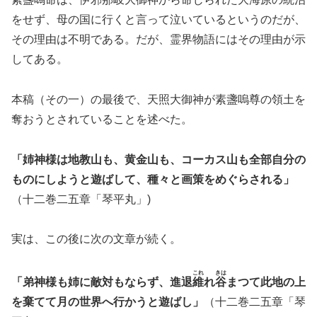
をせず、母の国に行くと言って泣いているというのだが、
その理由は不明である。だが、霊界物語にはその理由が示
してある。
本稿（その一）の最後で、天照大御神が素盞嗚尊の領土を
奪おうとされていることを述べた。
「姉神様は地教山も、黄金山も、コーカス山も全部自分の
ものにしようと遊ばして、種々と画策をめぐらされる」
（十二巻二五章「琴平丸」)
実は、この後に次の文章が続く。
これ
きは
「弟神様も姉に敵対もならず、進退
維
れ
谷
まつて此地の上
を棄てて月の世界へ行かうと遊ばし」
（十二巻二五章「琴