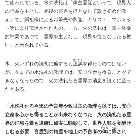
で使われている。
水
の洗礼は「体主霊従といって、現界人
の行為を主とし、死後の霊界を従となして説き初めた教
え」で、開祖様によるお筆先や釈迦、キリスト、マホメッ
ト等により伝達されたもの。一方、火の洗礼は「霊主体従
的神業であつて、霊界を主となし、現界を従となしたる教
理」と示されている。
せいかう
水、火いずれの洗礼に偏するも
正鵠
を得たものではない
が、今までの水洗礼の教理では、安心立命を得ることがで
きなくなったので、火の洗礼たる霊界の消息を説くに至っ
たとある。
「水洗礼たる今迄の予言者や救世主の教理を以ては…安心
う
立命を心から
得
ることが出来なくなつた…火の洗礼たる霊
界の消息を最も適確に如実に顕彰して、世界人類を覚醒せ
からだ
くだ
しむる必要…言霊別の精霊を地上の予言者の
体
に
降
され