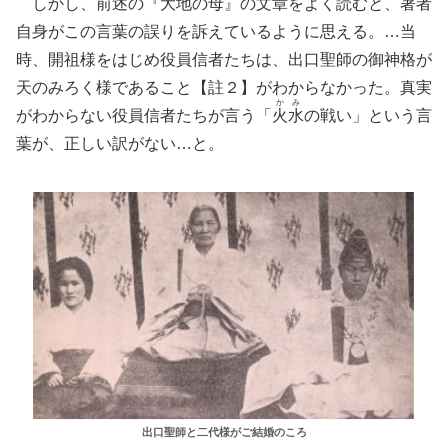
しかし、前述の『大地の母』の文章をよく読むと、著者
自身がこの言葉の誤りを訴えているように思える。…当
時、開祖様をはじめ役員信者たちは、出口聖師の御神格が
天のみろく様であること【註２】がわからなかった。真実
か
み
がわからない役員信者たちが言う「
火
水
の戦い」という言
葉が、正しい訳がない…と。
出口聖師と二代様がご結婚のころ