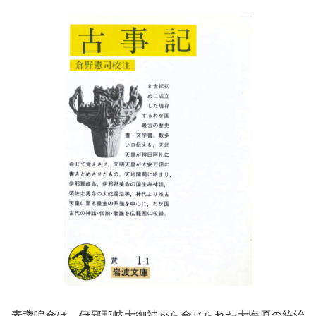
素盞嗚命は、伊邪那岐大御神から命じられた大海原の統治